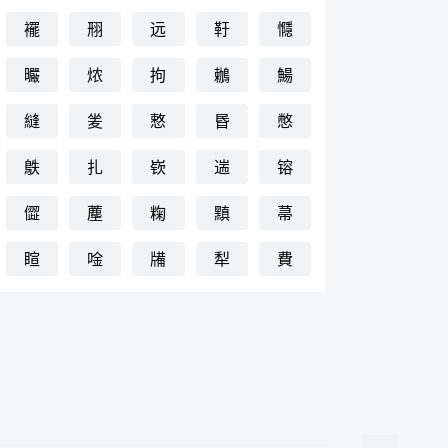
襬
䍾
远
䩒
㦩
曮
㶶
拘
鶒
鰑
縫
夎
慗
昬
憋
䳀
扎
嵚
遄
镕
㒊
薼
粷
黰
菷
睻
唫
㸢
犁
費