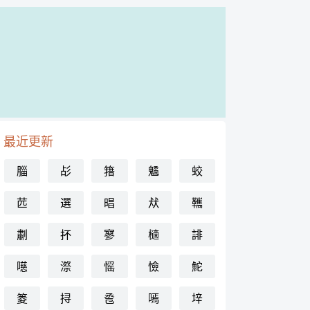
最近更新
䐉
㣌
簎
䰬
蛟
苉
選
晿
㹜
䪎
㔅
抔
寥
㰅
誹
㘂
漈
愮
憸
鮀
䈊
挦
卺
嘕
垶