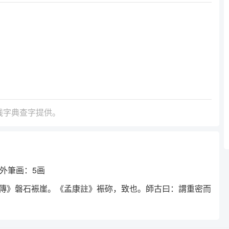
线字典查字提供。
外筆画：5画
如傳》磐石裖崖。《孟康註》裖䂧，致也。師古曰：謂重密而