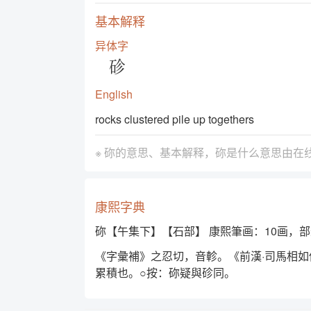
基本解释
异体字
䂦
English
rocks clustered pile up togethers
※ 䂧的意思、基本解释，䂧是什么意思由
在
康熙字典
䂧【午集下】【石部】 康熙筆画：10画，部
《字彙補》之忍切，音軫。《前漢·司馬相
累積也。○按：䂧疑與䂦同。