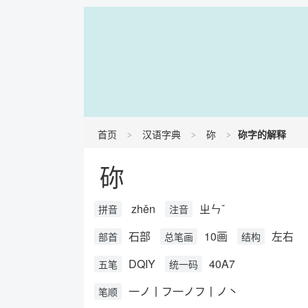
首页
汉语字典
䂧
䂧字的解释
䂧
zhěn
ㄓㄣˇ
拼音
注音
石部
10画
左右
部首
总笔画
结构
DQIY
40A7
五笔
统一码
一ノ丨フ一ノフ丨ノ丶
笔顺