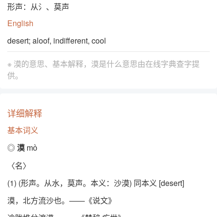
形声：从氵、莫声
English
desert; aloof, indifferent, cool
※ 漠的意思、基本解释，漠是什么意思由
在线字典查字提
供。
详细解释
基本词义
◎
漠
mò
〈名〉
(1) (形声。从水，莫声。本义：沙漠) 同本义 [desert]
漠，北方流沙也。——《说文》