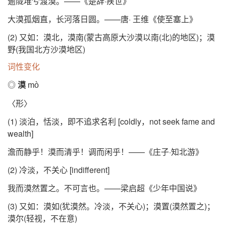
逾陇堆兮渡漠。——《楚辞·疾世》
大漠孤烟直，长河落日圆。——唐· 王维《使至塞上》
(2) 又如：漠北，漠南(蒙古高原大沙漠以南(北)的地区)；漠
野(我国北方沙漠地区)
词性变化
◎
漠
mò
〈形〉
(1) 淡泊，恬淡，即不追求名利 [coldly，not seek fame and
wealth]
澹而静乎！漠而清乎！调而闲乎！——《庄子·知北游》
(2) 冷淡，不关心 [indifferent]
我而漠然置之。不可言也。——梁启超《少年中国说》
(3) 又如：漠如(犹漠然。冷淡，不关心)；漠置(漠然置之)；
漠尔(轻视，不在意)