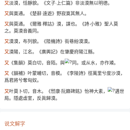
又
淡漠，恬靜貌。《文子·上仁篇》非淡漠無以明德。
又
與寞通。《楚辭·遠遊》野寂寞其無人。
又
與莫通。《爾雅·釋詁》漠，謀也。《詩·小雅》聖人莫
之。莫漠音義同。
又
漠漠，布列貌。《陸機詩》街巷紛漠漠。
又
漠陽，江名。《廣輿記》在肇慶府陽江縣。
又
《集韻》莫白切，音陌。與
同。或从水，亦作㵹。
又
《韻補》叶蒙晡切，音模。《李陵詩》徑萬里兮度沙漠，
爲君將兮奪匈奴。
又
叶莫卜切，音木。《嵆康·阮籍碑銘》怡神大素，
邁世
局。隱處虛室，反眞歸漠。
说文解字