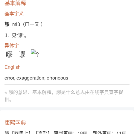
基本解释
基本字义
謬
miù（ㄇ一ㄡˋ）
⒈ 见“谬”。
异体字
嘐
谬
English
error, exaggeration; erroneous
※ 謬的意思、基本解释，謬是什么意思由
在线字典查字提
供。
康熙字典
謬【酉集上】【言部】 康熙筆画：18画，部外筆画：11画