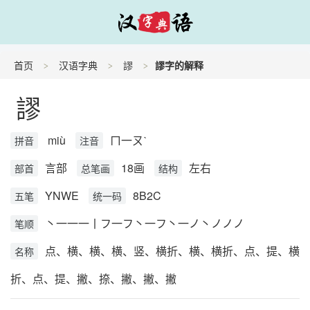
首页
汉语字典
謬
謬字的解释
謬
miù
ㄇ一ㄡˋ
拼音
注音
言部
18画
左右
部首
总笔画
结构
YNWE
8B2C
五笔
统一码
丶一一一丨フ一フ丶一フ丶一ノ丶ノノノ
笔顺
点、横、横、横、竖、横折、横、横折、点、提、横
名称
折、点、提、撇、捺、撇、撇、撇