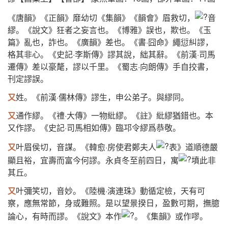
《唐韻》《正韻》靡幼切《集韻》《韻會》眉救切，
音
繆。《說文》狂者之妄言也。《博雅》誤也，欺也。《玉
篇》亂也，詐也。《廣韻》差也。《書·囧命》繩愆糾謬，
格其非心。《史記·李斯傳》謬其說，絀其辭。《前漢·司馬
遷傳》差以豪氂，謬以千里。《蜀志·向朗傳》手自挍書，
刊定謬誤。
又
姓。《前漢·儒林傳》謬生，申公弟子。與繆同。
又
通作繆。《禮·大傳》一物紕繆。《註》紕繆猶錯也。本
又作謬。《史記·司馬相如傳》臨邛令繆爲恭敬。
又
叶眉侯切，音謀。《韓愈·房使君鄭夫人
表》道順德嚴
顯且裕，宜壽而富今何謬。永貞冬至前四日，寓
墳此非
其丘。
又
叶彌笑切，音妙。《陸機·演連珠》動循定檢，天有可
察，應無常節，身或難照。是以望景揆日，盈數可期，撫臆
論心，有時而謬。《說文》本作
。《集韻》或作嘐。