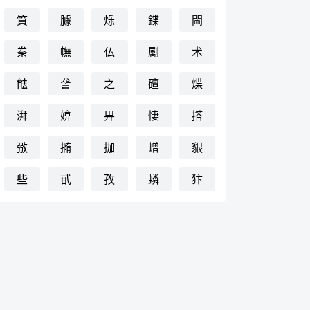
筫
臄
烁
鍱
䦗
䅈
幠
仏
㔉
术
䏻
詟
之
䃪
煠
湃
媕
畀
悽
撘
㢸
撱
拁
嶒
貇
些
甙
孜
䗲
犿