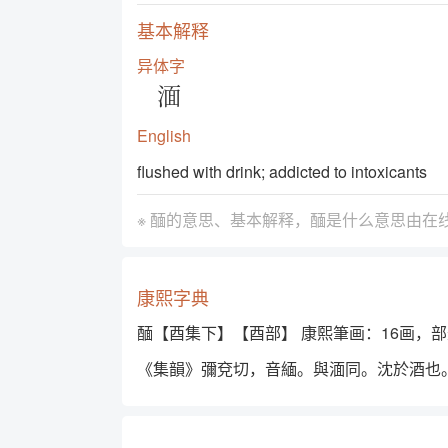
基本解释
异体字
湎
English
flushed with drink; addicted to intoxicants
※ 䤄的意思、基本解释，䤄是什么意思由
在
康熙字典
䤄【酉集下】【酉部】 康熙筆画：16画，部
《集韻》彌兗切，音緬。與湎同。沈於酒也