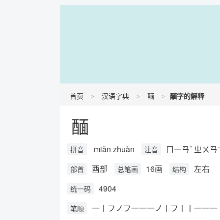
首页
汉语字典
䤄
䤄字的解释
䤄
miǎn zhuàn
ㄇ一ㄢˇ ㄓㄨㄢˋ
拼音
注音
酉部
16画
左右
部首
总笔画
结构
4904
统一码
一丨フノフ一一一ノ丨フ丨丨一一一
笔顺