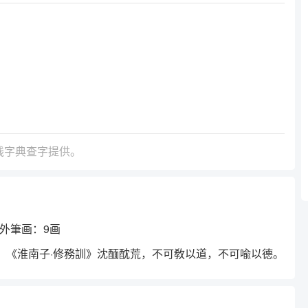
线字典查字提供。
外筆画：9画
。《淮南子·修務訓》沈䤄酖荒，不可敎以道，不可喩以德。