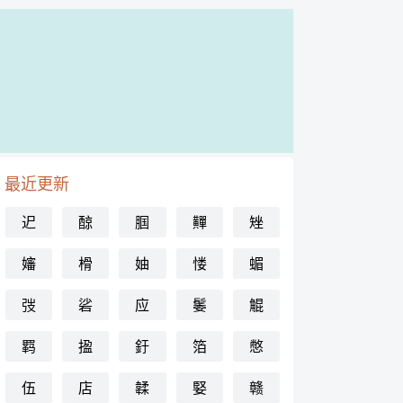
最近更新
迉
䣼
腘
䵐
矬
嬸
榾
妯
㥪
蝞
弢
硰
应
䰀
䚠
羁
㨕
釪
箔
憋
伍
店
韖
婜
赣