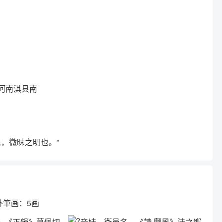
在今河南淇县南
沬，微昧之明也。”
外筆画：5画
》《正韻》莫佩切，
音妹。衞邑名。《詩·鄘風》沬之鄕