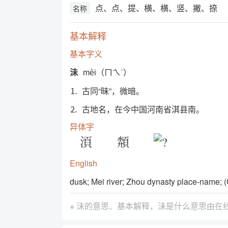
点、点、提、横、横、竖、撇、捺
名称
基本解释
基本字义
沬
mèi（ㄇㄟˋ）
⒈ 古同“昧”，微暗。
⒉ 古地名，在今中国河南省淇县南。
异体字
湏
頮
English
dusk; Mei river; Zhou dynasty place-name; (C
※ 沬的意思、基本解释，沬是什么意思由
在