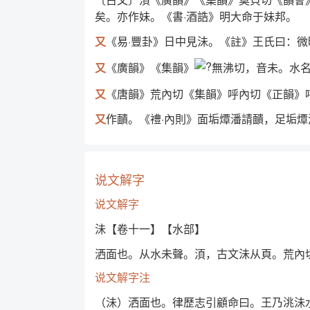
矣。亦作妹。《書·酒誥》明大命于妹邦。
又
《易·豐卦》日中見沬。《註》王氏曰：
又
《廣韻》《集韻》
無沸切，音未。水
又
《唐韻》荒內切《集韻》呼內切《正韻》
又
作靧。《禮·內則》面垢燂潘請靧，足垢燂
说文解字
说文解字
沬【卷十一】【水部】
洒面也。从水未聲。湏，古文沬从頁。荒內
说文解字注
（沬）洒面也。律歷志引顧命曰。王乃洮沬