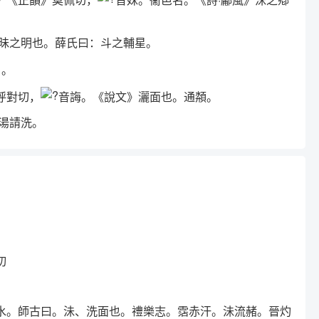
微昧之明也。薛氏曰：斗之輔星。
名。
呼對切，
音誨。《說文》灑面也。通頮。
湯請洗。
切
水。師古曰。沬、洗面也。禮樂志。霑赤汗。沬流赭。晉灼