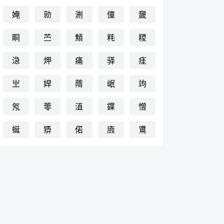
㛪
勍
渆
僮
奯
眮
苎
顦
粍
糭
㴔
炠
痛
驿
㾏
㞬
娨
䔺
岷
竘
氖
蕶
淔
鐷
憎
蜒
㺛
偌
㢛
鷕