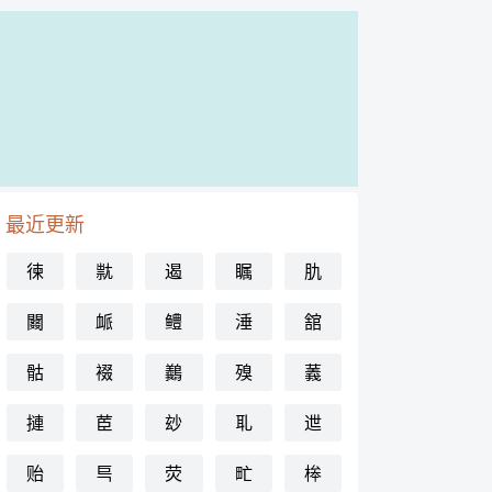
最近更新
徚
㞊
遏
瞩
肍
䦤
衇
鳢
涶
舘
骷
裰
䴊
殠
䕏
摙
茞
玅
耴
迣
贻
巪
荧
甿
桳