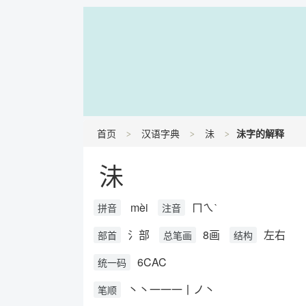
首页
汉语字典
沬
沬字的解释
沬
mèi
ㄇㄟˋ
拼音
注音
氵部
8画
左右
部首
总笔画
结构
6CAC
统一码
丶丶一一一丨ノ丶
笔顺