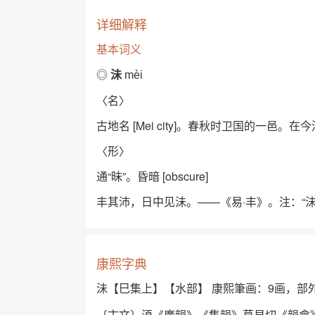
详细解释
基本词义
◎
沬
mèi
〈名〉
古地名 [Mei city]。春秋时卫国的一邑。
〈形〉
通“昧”。昏暗 [obscure]
丰其沛，日中见沬。——《易·丰》。注：“
康熙字典
沬【巳集上】【水部】 康熙筆画：9画，部
〔古文〕湏《廣韻》《集韻》莫貝切《韻會