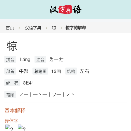
首页
汉语字典
㹁
㹁字的解释
㹁
liáng
ㄌ一ㄤˊ
拼音
注音
牛部
12画
左右
部首
总笔画
结构
3E41
统一码
ノ一丨一丶一丨フ一丨ノ丶
笔顺
基本解释
异体字