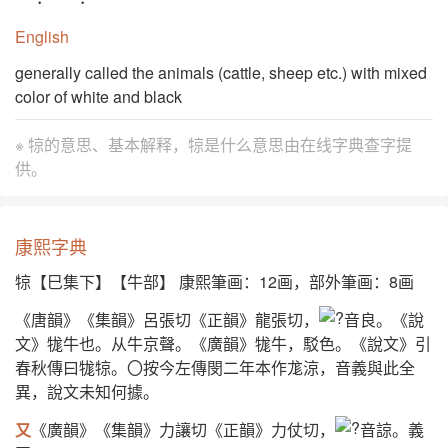
English
generally called the animals (cattle, sheep etc.) with mixed
color of white and black
※ 㹁的意思、基本解释，㹁是什么意思由
在线字典查字提
供。
康熙字典
㹁【巳集下】【牛部】 康熙筆画：12画，部外筆画：8画
《唐韻》《集韻》呂張切《正韻》龍張切，
音良。《說
文》牻牛也。从牛京聲。《廣韻》牻牛，駁色。《說文》引
春秋傳曰牻㹁。〇按今左傳閔二年本作尨涼，音義與此全
異，說文未知何據。
又
《廣韻》《集韻》力讓切《正韻》力仗切，
音諒。義