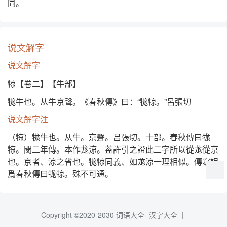
同。
说文解字
说文解字
㹁【卷二】【牛部】
牻牛也。从牛京聲。《春秋傳》曰：“牻㹁。”呂張切
说文解字注
（㹁）牻牛也。从牛。京聲。吕張切。十部。春秋傳曰牻
㹁。閔二年傳。本作尨涼。葢許引之證此二字所以從尨從京
也。京者、涼之省也。牻㹁同義、如尨涼一理相似。傳寫誤
爲春秋傳曰牻㹁。殊不可通。
Copyright ©2020-2030
词语大全
汉字大全
|