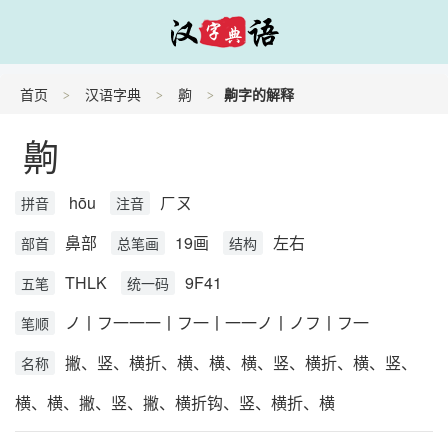
首页
汉语字典
齁
齁字的解释
齁
hōu
ㄏㄡ
拼音
注音
鼻部
19画
左右
部首
总笔画
结构
THLK
9F41
五笔
统一码
ノ丨フ一一一丨フ一丨一一ノ丨ノフ丨フ一
笔顺
撇、竖、横折、横、横、横、竖、横折、横、竖、
名称
横、横、撇、竖、撇、横折钩、竖、横折、横