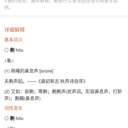
※ 齁的意思、基本解释，齁是什么意思由
在线字典查字提
供。
详细解释
基本词义
◎
齁
hōu
<象>
(1) 熟睡的鼻息声 [snore]
夫齁声起。——《虞初新志·秋声诗自序》
(2) 又如：痰齁；寒齁；齁齁声(状声词。形容鼻息声，打鼾
声)；齁齃(鼻息声)
词性变化
◎
齁
hōu