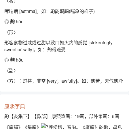
〈名〉
哮喘病 [asthma]。如：齁齁齃齃(喘急的样子)
◎
齁
hōu
〈形〉
形容食物过咸或过甜以致口如火灼的感觉 [sickeningly
sweet or salty]。如：齁得难受
◎
齁
hōu
〈副〉
〈方〉∶过甚，非常 [very；awfully]。如：齁苦；天气齁冷
康熙字典
齁【亥集下】【鼻部】 康熙筆画：19画，部外筆画：5画
《廣韻》《集韻》
呼侯切，音呴。《廣韻》齁䶎，鼻息