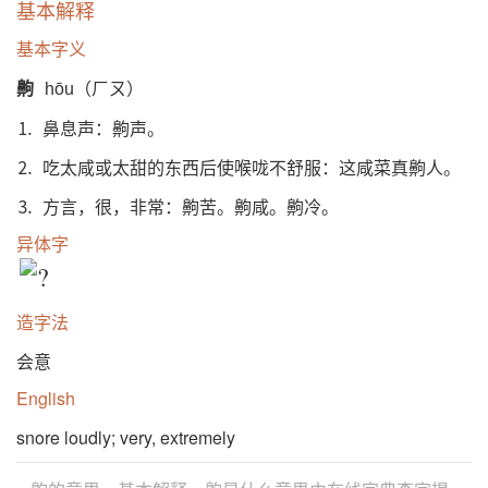
基本解释
基本字义
齁
hōu（ㄏㄡ）
⒈ 鼻息声：齁声。
⒉ 吃太咸或太甜的东西后使喉咙不舒服：这咸菜真齁人。
⒊ 方言，很，非常：齁苦。齁咸。齁冷。
异体字
造字法
会意
English
snore loudly; very, extremely