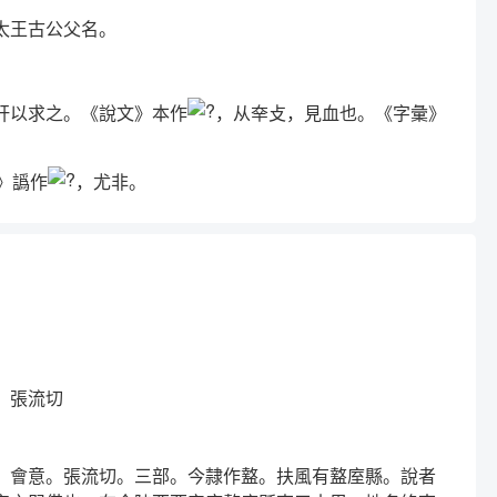
太王古公父名。
肝以求之。《說文》本作
，从㚔攴，見血也。《字彙》
》譌作
，尤非。
。張流切
。會意。張流切。三部。今隷作盩。扶風有盩庢縣。說者