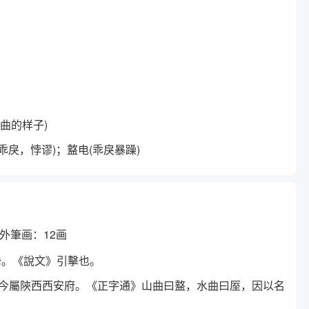
盘曲的样子)
如：盩戾(乖戾，悖谬)；盩电(乖戾暴躁)
外筆画：12画
輈。《說文》引擊也。
，今屬陝西西安府。《正字通》山曲曰盩，水曲曰厔，因以名