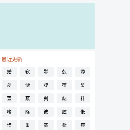
最近更新
婚
㝪
䰊
嗀
嫙
蕛
㥴
腹
㝭
枲
䔇
寙
刹
赽
籵
嗜
賂
彼
胘
伥
㥺
毌
嶡
䤷
痧