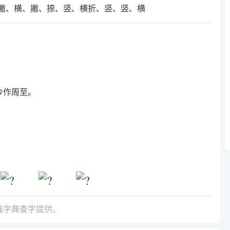
撇、横、撇、捺、竖、横折、竖、竖、横
今作周至。
线字典查字提供。