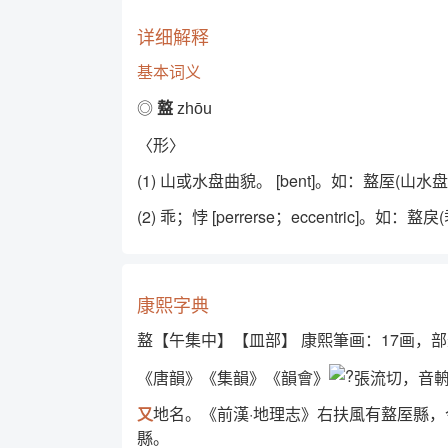
详细解释
基本词义
◎
盩
zhōu
〈形〉
(1) 山或水盘曲貌。 [bent]。如：盩厔(山水
(2) 乖；悖 [perrerse；eccentric]。
康熙字典
盩【午集中】【皿部】 康熙筆画：17画，部
《唐韻》《集韻》《韻會》
張流切，音
又
地名。《前漢·地理志》右扶風有盩厔縣
縣。