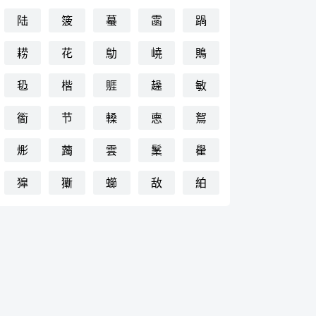
陆
箥
蟇
䨡
踻
耢
花
鳨
嶢
鵙
㲌
楷
䝽
趮
敏
衟
节
䡦
㥁
鴽
烿
䕽
雲
䰆
雤
獔
玂
䗻
敌
絈