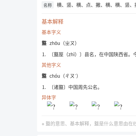
横、竖、横、点、撇、横、横、竖、
名称
基本解释
基本字义
盩
zhōu（ㄓㄡ）
⒈ 〔盩厔（
）〕县名，在中国陕西省。
zhì
其他字义
盩
chóu（ㄔㄡˊ）
⒈ 〔诸盩〕中国周先公名。
异体字
※ 盩的意思、基本解释，盩是什么意思由
在