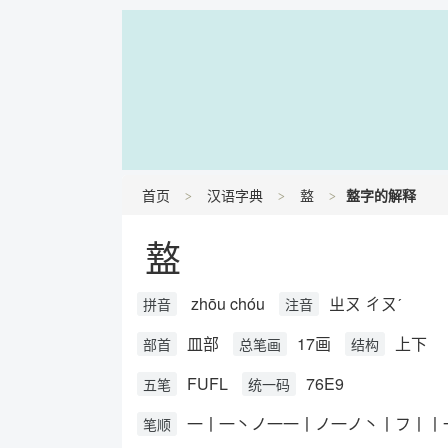
首页
汉语字典
盩
盩字的解释
盩
zhōu chóu
ㄓㄡ ㄔㄡˊ
拼音
注音
皿部
17画
上下
部首
总笔画
结构
FUFL
76E9
五笔
统一码
一丨一丶ノ一一丨ノ一ノ丶丨フ丨丨
笔顺