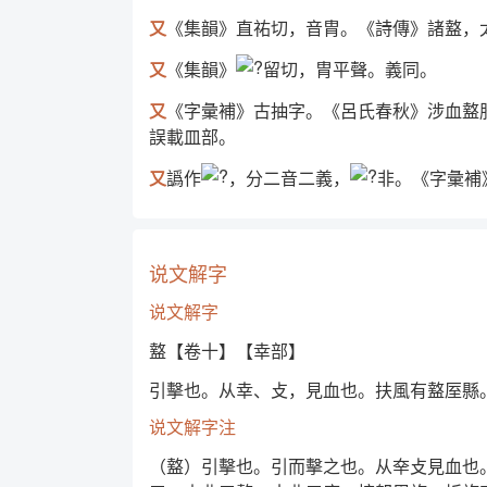
又
《集韻》直祐切，音胄。《詩傳》諸盩，
又
《集韻》
留切，胄平聲。義同。
又
《字彙補》古抽字。《呂氏春秋》涉血盩
誤載皿部。
又
譌作
，分二音二義，
非。《字彙補
说文解字
说文解字
盩【卷十】【幸部】
引擊也。从幸、攴，見血也。扶風有盩厔縣
说文解字注
（盩）引擊也。引而擊之也。从㚔攴見血也