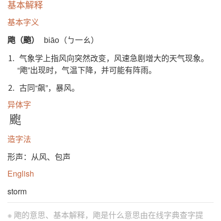
基本解释
基本字义
飑（颮）
biāo（ㄅ一ㄠ）
⒈ 气象学上指风向突然改变，风速急剧增大的天气现象。
“飑”出现时，气温下降，并可能有阵雨。
⒉ 古同“飙”，暴风。
异体字
颮
造字法
形声：从风、包声
English
storm
※ 飑的意思、基本解释，飑是什么意思由
在线字典查字提