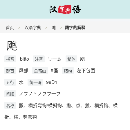
首页
汉语字典
飑
飑字的解释
飑
biāo
ㄅ一ㄠ
飑
拼音
注音
繁体
风部
9画
左下包围
部首
总笔画
结构
水
98D1
五行
统一码
ノフノ丶ノフフ一フ
笔顺
撇、横折弯钩/横斜钩、撇、点、撇、横折钩、横
名称
折、横、竖弯钩