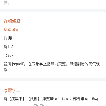
供。
详细解释
基本词义
◎
飑
颮
biāo
〈名〉
暴风 [squall]。在气象学上指风向突变，风速剧增的天气现
象
康熙字典
颮【戌集下】【風部】 康熙筆画：14画，部外筆画：5画