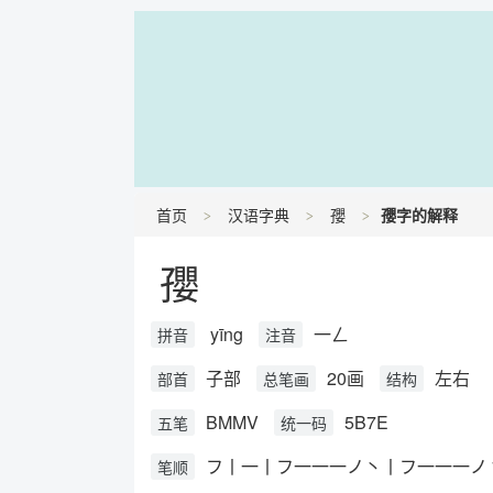
首页
汉语字典
孾
孾字的解释
孾
yīng
一ㄥ
拼音
注音
子部
20画
左右
部首
总笔画
结构
BMMV
5B7E
五笔
统一码
フ丨一丨フ一一一ノ丶丨フ一一一ノ
笔顺