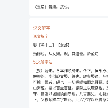
《玉篇》音纓。孩也。
说文解字
说文解字
嬰【卷十二】【女部】
頸飾也。从女賏。賏，其連也。於盈切
说文解字注
（嬰）繞也。各本作頸飾也。今正。貝部賏
解纓絡。李引說文嬰、繞也。纓與嬰通。陸
可據。繞者、纏也。一切纏繞如賏之纏頸。
山海經。嬰以百圭百璧。謂陳之以環祭也。
守、皆謂以城圍繞而守也。凡言嬰兒、則嫛
正。又移頸飾二字於此。此六字釋以賏會意