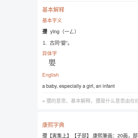
基本解释
基本字义
孾
yīng（一ㄥ）
⒈ 古同“婴”。
异体字
嬰
English
a baby, especially a girl, an infant
※ 孾的意思、基本解释，孾是什么意思由
在
康熙字典
孾【寅集上】【子部】 康熙筆画：20画，部