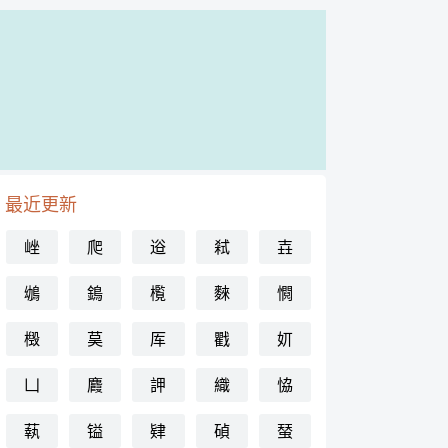
最近更新
㟇
爬
逧
弒
壵
鴢
鵭
㰖
麳
㦦
檓
茣
厍
戵
㚦
凵
麚
䛅
織
恊
蓻
镒
肄
碵
蝅