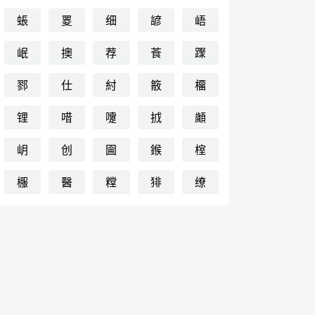
䗅
䍟
细
諺
峿
岷
擙
荐
䓹
䠫
鄝
仕
紂
䉈
橊
锂
唶
嚔
㧔
顪
岄
创
圇
鍭
榁
棴
醫
糛
猅
缭