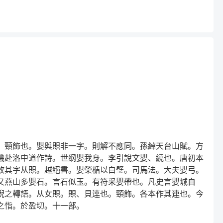
、頸飾也。嬰與賏非一字。則解不應同。孫綽天台山賦。方
機赴洛中道作詩。世纲嬰我身。李引說文嬰、繞也。唐初本
故其字从賏。越絕書。嬰榮楯以白璧。司馬法。大夫嬰弓。
又燕山多嬰石。言石似玉。有符采嬰帶也。凡史言嬰城自
婗之轉語。从女賏。賏、貝連也。頸飾。各本作其連也。今
之恉。於盈切。十一部。