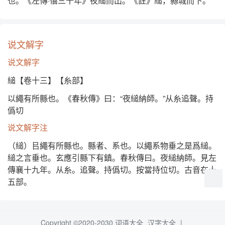
也。《左傳·僖三十年》夜縋而出。《註》縋，縣城而下。
说文解字
说文解字
縋【卷十三】【糸部】
以繩有所縣也。《春秋傳》曰：“夜縋納師。”从糸追聲。持
僞切
说文解字注
（縋）㠯繩有所縣也。縣者、系也。以繩系物垂之是爲縋。
縋之言垂也。玄應引縣下有鎮。春秋傳曰。夜縋納師。見左
傳襄十九年。从糸。追聲。持僞切。按當持位切。古音在十
五部。
Copyright ©2020-2030
词语大全
汉字大全
|