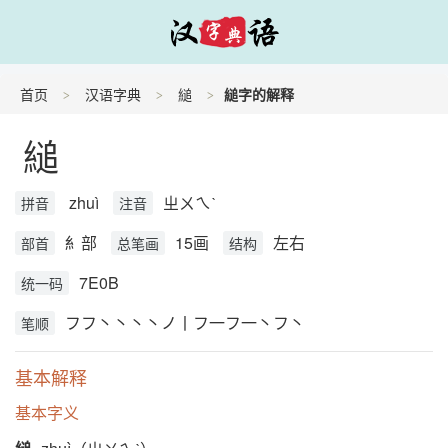
首页
汉语字典
縋
縋字的解释
縋
zhuì
ㄓㄨㄟˋ
拼音
注音
糹部
15画
左右
部首
总笔画
结构
7E0B
统一码
フフ丶丶丶丶ノ丨フ一フ一丶フ丶
笔顺
基本解释
基本字义