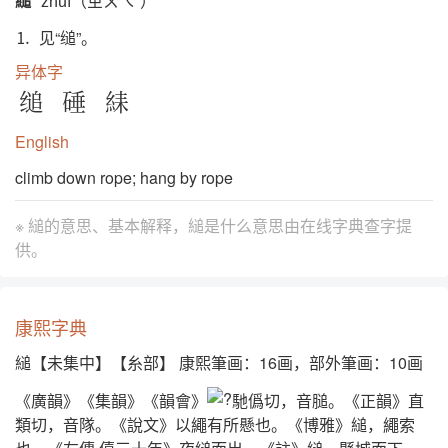
縋
zhuì（ㄓㄨㄟˋ）
⒈ 见“缒”。
异体字
缒
硾
䋘
English
climb down rope; hang by rope
※ 縋的意思、基本解释，縋是什么意思由
在线字典查字提
供。
康熙字典
縋【未集中】【糸部】 康熙筆画：16画，部外筆画：10画
《廣韻》《集韻》《韻會》
馳僞切，音膇。《正韻》直
類切，音隊。《說文》以繩有所懸也。《博雅》縋，繩索