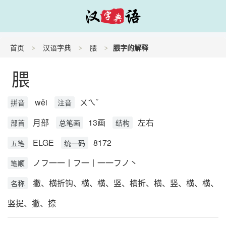
首页
汉语字典
腲
腲字的解释
腲
wěi
ㄨㄟˇ
拼音
注音
月部
13画
左右
部首
总笔画
结构
ELGE
8172
五笔
统一码
ノフ一一丨フ一丨一一フノ丶
笔顺
撇、横折钩、横、横、竖、横折、横、竖、横、横、
名称
竖提、撇、捺