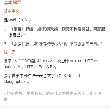
基本解释
基本字义
腲
wěi（ㄨㄟˇ）
⒈ 〔腲腇〕舒缓，如“其奏欢娱，则莫不惮漫衍凯，阿那腲
腲者己。”
⒉ 〔腲脮〕肥，如“可信权奇尽龙种，不应腲腲失天真。”
统一码
腲字UNICODE编码U+8172，10进制: 33138，UTF-32:
00008172，UTF-8: E8 85 B2。
腲字位于中日韩统一表意文字（CJK Unified
Ideographs）。
※ 腲的意思、基本解释，腲是什么意思由
在线字典查字提
供。