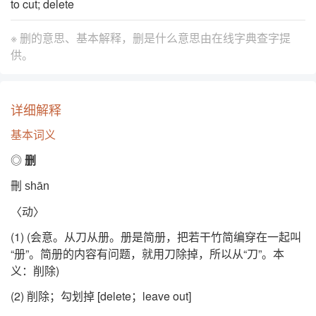
to cut; delete
※ 删的意思、基本解释，删是什么意思由
在线字典查字提
供。
详细解释
基本词义
◎
删
刪
shān
〈动〉
(1) (会意。从刀从册。册是简册，把若干竹简编穿在一起叫
“册”。简册的内容有问题，就用刀除掉，所以从“刀”。本
义：削除)
(2) 削除；勾划掉 [delete；leave out]