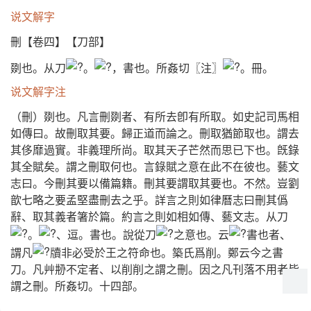
说文解字
刪【卷四】【刀部】
剟也。从刀
。
，書也。所姦切〖注〗
。冊。
说文解字注
（刪）剟也。凡言刪剟者、有所去卽有所取。如史記司馬相
如傳曰。故刪取其要。歸正道而論之。刪取猶節取也。謂去
其侈靡過實。非義理所尚。取其天子芒然而思已下也。旣錄
其全賦矣。謂之刪取何也。言錄賦之意在此不在彼也。藝文
志曰。今刪其要以備篇籍。刪其要謂取其要也。不然。豈劉
歆七略之要孟堅盡刪去之乎。詳言之則如律曆志曰刪其僞
辭、取其義者箸於篇。約言之則如相如傳、藝文志。从刀
。
、逗。書也。說從刀
之意也。云
書也者、
謂凡
牘非必受於王之符命也。築氏爲削。鄭云今之書
刀。凡艸刱不定者、以削削之謂之刪。因之凡刊落不用者皆
謂之刪。所姦切。十四部。