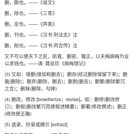
删，剟也。——《说文》
删，除也。——《三苍》
删，定也。——《声类》
删，刊也。——《汉书·刑法志》注
删，削也。——《汉书·丙吉传》注
又不可以使天下之民，斫直、删密、锄正，以夭梅病梅为业
以求钱也。——清· 龚自珍《病梅馆记》
(3) 又如：增删(增加和删去)；删存(经过删除保留下来)；删
裁(删除)；删弃(删除，删去)；删割(删去)；删繁(删除繁冗
之言)；删抹(删除，勾掉)
(4) 删改，修改 [bowdlerize；revise]。如：删修(删改修
订)；删叙(删改繁冗而使叙述精要)；删著(修改撰述)；删正
(修改使正确)
(5) 选录，抄录或摘引 [extract]