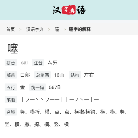
首页
汉语字典
噻
噻字的解释
噻
sāi
ㄙㄞ
拼音
注音
口部
16画
左右
部首
总笔画
结构
金
567B
五行
统一码
丨フ一丶丶フ一一丨丨一ノ丶一丨一
笔顺
竖、横折、横、点、点、横撇/横钩、横、横、竖、
名称
竖、横、撇、捺、横、竖、横