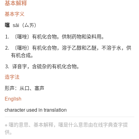
基本解释
基本字义
噻
sāi（ㄙㄞ）
⒈ 〔噻唑〕有机化合物。供制药物和染料用。
⒉ 〔噻吩〕有机化合物，溶于乙醇和乙醚，不溶于水，供
有机合成。
⒊ 译音字，含硫杂的有机化合物。
造字法
形声：从口、塞声
English
character used in translation
※ 噻的意思、基本解释，噻是什么意思由
在线字典查字提
供。