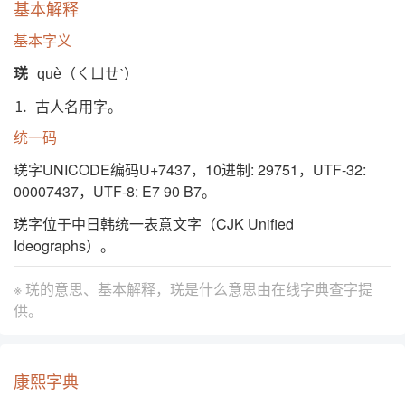
基本解释
基本字义
琷
què（ㄑㄩㄝˋ）
⒈ 古人名用字。
统一码
琷字UNICODE编码U+7437，10进制: 29751，UTF-32:
00007437，UTF-8: E7 90 B7。
琷字位于中日韩统一表意文字（CJK Unified
Ideographs）。
※ 琷的意思、基本解释，琷是什么意思由
在线字典查字提
供。
康熙字典