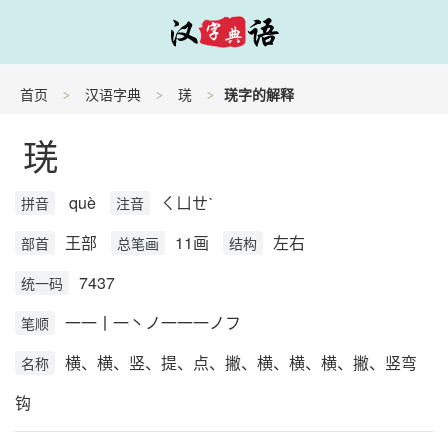
首页
汉语字典
琷
琷字的解释
琷
què
ㄑㄩㄝˋ
拼音
注音
王部
11画
左右
部首
总笔画
结构
7437
统一码
一一丨一丶ノ一一一ノフ
笔顺
横、横、竖、提、点、撇、横、横、横、撇、竖弯
名称
钩